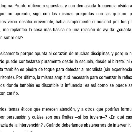
 dogma. Pronto obtiene respuestas, y con demasiada frecuencia olvida aq
 que no aprendo, sigo con las mismas preguntas con las que me po
s veían desafío irreverente, había simplemente curiosidad por los prin
, me replanteo la cosa más básica de una relación de ayuda: ¿cuánta 
n sobre ella?
ásicamente porque apunta al corazón de muchas disciplinas y porque n
o puede contestarse puramente desde la escuela, desde el birrete, ni de
 también es piedra de toque para detectar al moralista (sin experiencia)
orizonte). Por último, la misma amplitud necesaria para comenzar la reflex
os donde también es discutible la influencia; es así como se puede sal
con cariño.
rios temas éticos que merecen atención, y a otros que podrían formula
or persuasión y cuáles son sus límites —si los tuviera—? ¿En qué cas
icacia de la intervención? ¿Cuándo deberíamos abstenernos de intervenir