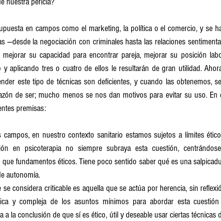
de nuestra pericia?
upuesta en campos como el marketing, la política o el comercio, y se h
as —desde la negociación con criminales hasta las relaciones sentimenta
re mejorar su capacidad para encontrar pareja, mejorar su posición lab
 aplicando tres o cuatro de ellos le resultarán de gran utilidad. Ahora
nder este tipo de técnicas son deficientes, y cuando las obtenemos, se
razón de ser; mucho menos se nos dan motivos para evitar su uso. En e
ientes premisas:
s campos, en nuestro contexto sanitario estamos sujetos a límites ético
ión en psicoterapia no siempre subraya esta cuestión, centrándose
 que fundamentos éticos. Tiene poco sentido saber qué es una salpicadur
 de autonomía.
se considera criticable es aquella que se actúa por herencia, sin reflexión
ica y compleja de los asuntos mínimos para abordar esta cuestión d
a a la conclusión de que sí es ético, útil y deseable usar ciertas técnicas 