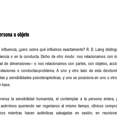
ersona u objeto
nfluencia, ¿pero sobre qué influimos exactamente? R. D. Laing distinguí
riencia o en la conducta. Dicho de otro modo: nos relacionamos con i
idad de dimensiones— o nos relacionamos con partes, con objetos, acc
relaciones o conductas-problema. A uno y otro lado de esta dicotomí
as y sensibilidades psicoterapéuticas, y uno se posiciona en uno u otro
e hace.
ensa la sensibilidad humanista, el contemplar a la persona entera, 
 acérrimos queriendo ser rogerianos al mismo tiempo, clínicos compro
ticos mientras hacen auténticas salvajadas en sesión, en reunion