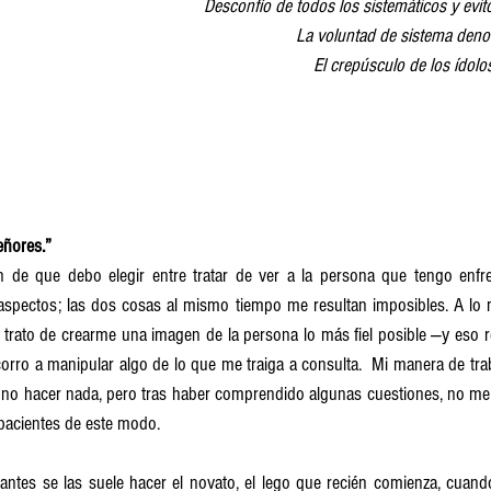
Desconfío de todos los sistemáticos y evit
La voluntad de sistema denot
El crepúsculo de los ídolo
eñores.”
n de que debo elegir entre tratar de ver a la persona que tengo enfr
aspectos; las dos cosas al mismo tiempo me resultan imposibles. A lo m
trato de crearme una imagen de la persona lo más fiel posible —y eso re
orro a manipular algo de lo que me traiga a consulta.  Mi manera de tra
no hacer nada, pero tras haber comprendido algunas cuestiones, no m
pacientes de este modo.
ntes se las suele hacer el novato, el lego que recién comienza, cuando