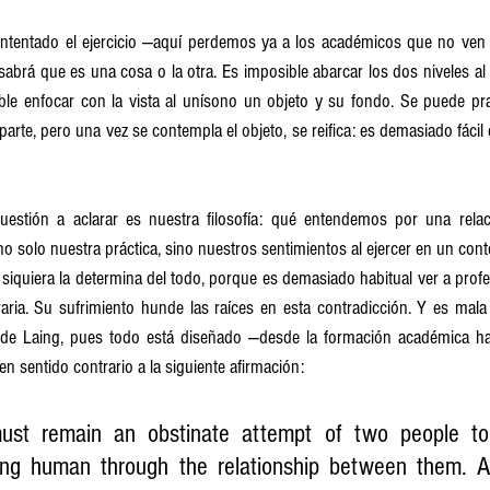
intentado el ejercicio —aquí perdemos ya a los académicos que no ven p
 sabrá que es una cosa o la otra. Es imposible abarcar los dos niveles al
e enfocar con la vista al unísono un objeto y su fondo. Se puede practi
 parte, pero una vez se contempla el objeto, se reifica: es demasiado fácil
cuestión a aclarar es nuestra filosofía: qué entendemos por una relaci
solo nuestra práctica, sino nuestros sentimientos al ejercer en un context
 siquiera la determina del todo, porque es demasiado habitual ver a profe
aria. Su sufrimiento hunde las raíces en esta contradicción. Y es mala
 de Laing, pues todo está diseñado —desde la formación académica hast
en sentido contrario a la siguiente afirmación:
ust remain an obstinate attempt of two people to 
ng human through the relationship between them. A