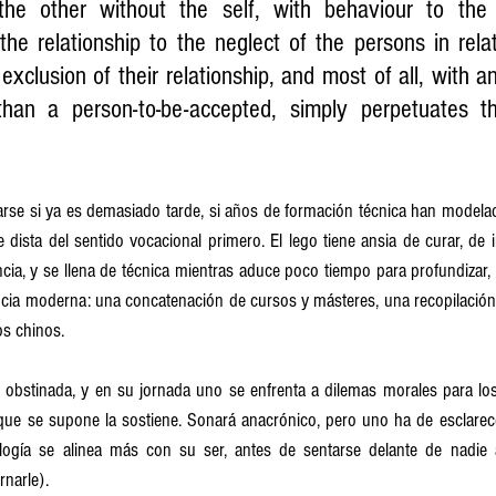
he other without the self, with behaviour to the 
the relationship to the neglect of the persons in relat
 exclusion of their relationship, and most of all, with an
han a person-to-be-accepted, simply perpetuates th
rse si ya es demasiado tarde, si años de formación técnica han modelado
ista del sentido vocacional primero. El lego tiene ansia de curar, de int
ia, y se llena de técnica mientras aduce poco tiempo para profundizar, le
ia moderna: una concatenación de cursos y másteres, una recopilación de
os chinos.
s obstinada, y en su jornada uno se enfrenta a dilemas morales para los
ia que se supone la sostiene. Sonará anacrónico, pero uno ha de esclarece
ogía se alinea más con su ser, antes de sentarse delante de nadie a 
rnarle).