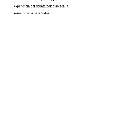
experiencia del debate/coloquio sea la
mejor posible para todos.
¡Sean bienvenidos/as!
Id de reunión:
875 327 7744
Código de acceso: CRITICA
Suscríbete a El Rey va Desnudo