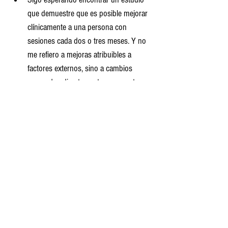
que demuestre que es posible mejorar 
clínicamente a una persona con 
sesiones cada dos o tres meses. Y no 
me refiero a mejoras atribuibles a 
factores externos, sino a cambios 
generados directamente por nuestra 
intervención. Mientras no exista tal 
evidencia, sostener que ofrecemos 
“tratamiento” en esas condiciones es, 
como mínimo, un autoengaño 
institucional. Que un paciente pueda 
sentirse satisfecho en un setting así no 
dice nada acerca de la calidad 
asistencial real.
Se pueden establecer muchas críticas 
metodológicas al estudio, pero este no 