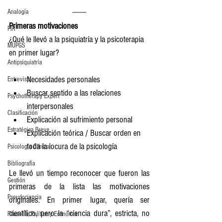
Analogía
Primeras motivaciones
PIR
¿Qué le llevó a la psiquiatría y la psicoterapia 
MUPGS
en primer lugar?
Antipsiquiatría
Necesidades personales
Entrevista
Buscar sentido a las relaciones 
Psychotherapy Expert
interpersonales
Clasificación
Explicación al sufrimiento personal
Estratégica Breve
Explicación teórica / Buscar orden en 
toda la locura de la psicología
Psicología Clínica
Bibliografía
Le llevó un tiempo reconocer que fueron las 
Gestión
primeras de la lista las motivaciones 
Pseudociencia
originales. En primer lugar, quería ser 
científico, pero la “ciencia dura”, estricta, no 
Filosofía, Política y Economía