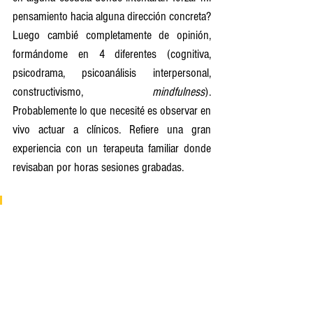
pensamiento hacia alguna dirección concreta? 
Luego cambié completamente de opinión, 
formándome en 4 diferentes (cognitiva, 
psicodrama, psicoanálisis interpersonal, 
constructivismo, 
mindfulness
). 
Probablemente lo que necesité es observar en 
vivo actuar a clínicos. Refiere una gran 
experiencia con un terapeuta familiar donde 
revisaban por horas sesiones grabadas.
No quería formarme en ninguna escuela 
de psicoterapia, era muy arrogante. 
Estudiaba muchos libros, conocía la 
teoría, así que ¿para qué formarme en 
alguna escuela donde intentaran forzar 