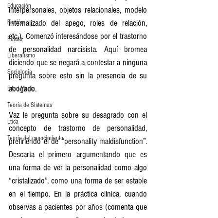
Educación
interpersonales, objetos relacionales, modelo 
internalizado del apego, roles de relación, 
Ficción
etc.). Comenzó interesándose por el trastorno 
Relato
de personalidad narcisista. Aquí bromea 
Liberalismo
diciendo que se negará a contestar a ninguna 
Sociología
pregunta sobre esto sin la presencia de su 
abogado.
Edad Media
Teoría de Sistemas
Vaz le pregunta sobre su desagrado con el 
Ética
concepto de trastorno de personalidad, 
Teoría del conocimiento
prefiriendo el de “personality maldisfunction”. 
Descarta el primero argumentando que es 
una forma de ver la personalidad como algo 
“cristalizado”, como una forma de ser estable 
en el tiempo. En la práctica clínica, cuando 
observas a pacientes por años (comenta que 