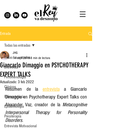
Entrada
Todas las entradas
JHG
Todas las entradas
14 sept 2019
8 min de lectura
Giancarlo Dimaggio en PSYCHOTHERAPY
Entrevista
EXPERT TALKS
Fenomenología
Actualizado:
3 feb 2022
Clásicos
Resumen de la 
entrevista
 a Giancarlo 
Dimaggio en Psychotherapy Expert Talks con 
Psicopatología
Alexander Vaz, creador de la 
Metacognitive 
Epistemología
Interpersonal Therapy for Personality 
Psicoterapia
Disorders.
Entrevista Motivacional