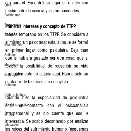
era para él. Encontró su lugar en un término 
Ética
medio entre la ciencia y las humanidades.
Positivismo
Democracia
Primeros intereses y concepto de TTPP
Interés temprano en los TTPP. Se considera a 
Elitismo
sí mismo un psicoterapeuta, aunque se formó 
Nacionalismo
en primer lugar como psiquiatra. Deja caer 
Sofística
que le hubiera gustado ser otra cosa, que si 
Metafísica
tuviera la posibilidad de reescribir su vida 
probablemente no estaría aquí. Habría sido un 
Ontología
contador de historias, un ensayista.
Autismo
Club de lectura
Cuando hizo la especialidad de psiquiatría 
El niño que señala
entró en contacto con el psicoanálisis 
interpersonal y se dio cuenta que eso le 
Crítica
interesaba. Se acabó decantando por analizar 
Educacion
las raíces del sufrimiento humano (esquemas 