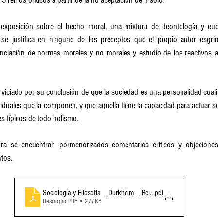
 3 reinos ónticos a partir de la no aceptación de 1 solo.
exposición sobre el hecho moral, una mixtura de deontología y eudaim
e justifica en ninguno de los preceptos que el propio autor esgrime
ferenciación de normas morales y no morales y estudio de los reactivos 
iciado por su conclusión de que la sociedad es una personalidad cualita
viduales que la componen, y que aquella tiene la capacidad para actuar 
es típicos de todo holismo.
a se encuentran pormenorizados comentarios críticos y objecione
tos.
Sociología y Filosofía _ Durkheim _ Resumen y Comentarios
.pdf
Descargar PDF • 277KB