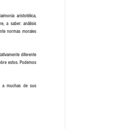
onía aristotélica, 
, a saber: análisis 
ante normas morales 
tivamente diferente 
sobre estos. Podemos 
s a muchas de sus 