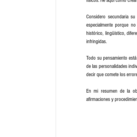
físicos. He aquí cómo crear
Considero secundaria su 
especialmente porque no s
histórico, lingüístico, di
infringidas. 
Todo su pensamiento está v
de las personalidades indi
decir que comete los error
En mi resumen de la obr
afirmaciones y procedimien