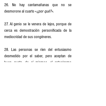
26. No hay cantamañanas que no se 
desmorone al cuarto «
¿por qué?».
27. Al genio se le venera de lejos, porque de 
cerca es demostración personificada de la 
mediocridad de sus congéneres. 
28. Las personas se ríen del entusiasmo 
desmedido por el saber, pero aceptan de 
buen gusto, de sí mismos, el entusiasmo 
desmedido por la ignorancia activa. Urge que 
el niño aprenda que lo vergonzoso es lo 
segundo.
29. ¿Quieres saber analizar un texto? Expón 
primero tus motivos y te diré a continuación 