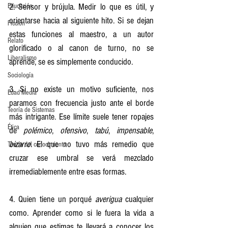
2. Sensor y brújula. Medir lo que es útil, y 
Educación
orientarse hacia al siguiente hito. Si se dejan 
Ficción
estas funciones al maestro, a un autor 
Relato
glorificado o al canon de turno, no se 
Liberalismo
aprende, se es simplemente conducido.
Sociología
3. Si no existe un motivo suficiente, nos 
Edad Media
paramos con frecuencia justo ante el borde 
Teoría de Sistemas
más intrigante. Ese límite suele tener ropajes 
Ética
de 
polémico
, 
ofensivo
, 
tabú
, 
impensable
, 
bizarro
. El que no tuvo más remedio que 
Teoría del conocimiento
cruzar ese umbral se verá mezclado 
irremediablemente entre esas formas.
4. Quien tiene un porqué 
averigua
 cualquier 
como. Aprender como si le fuera la vida a 
alguien que estimas te llevará a conocer los 