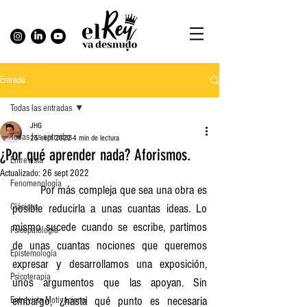
Entrada
Todas las entradas
JHG
Todas las entradas
25 sept 2022
4 min de lectura
¿Por qué aprender nada? Aforismos.
Entrevista
Actualizado:
26 sept 2022
Fenomenología
	Por más compleja que sea una obra es 
Clásicos
posible reducirla a unas cuantas ideas. Lo 
mismo sucede cuando se escribe, partimos 
Psicopatología
de unas cuantas nociones que queremos 
Epistemología
expresar y desarrollamos una exposición, 
Psicoterapia
unos argumentos que las apoyan. Sin 
embargo, ¿hasta qué punto es necesaria 
Entrevista Motivacional