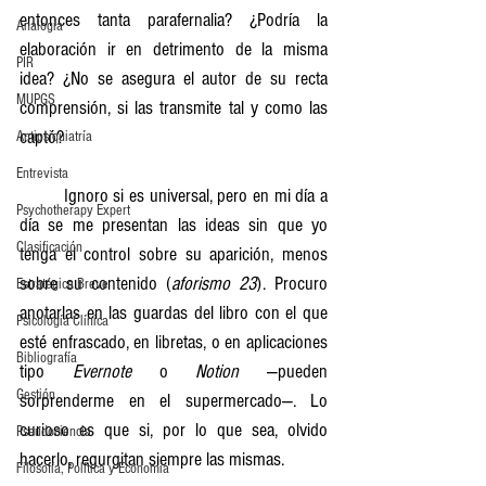
entonces tanta parafernalia? ¿Podría la 
Analogía
elaboración ir en detrimento de la misma 
PIR
idea? ¿No se asegura el autor de su recta 
MUPGS
comprensión, si las transmite tal y como las 
captó?
Antipsiquiatría
Entrevista
	Ignoro si es universal, pero en mi día a 
Psychotherapy Expert
día se me presentan las ideas sin que yo 
Clasificación
tenga el control sobre su aparición, menos 
sobre su contenido (
aforismo 23
). Procuro 
Estratégica Breve
anotarlas en las guardas del libro con el que 
Psicología Clínica
esté enfrascado, en libretas, o en aplicaciones 
Bibliografía
tipo 
Evernote
 o 
Notion
 —pueden 
Gestión
sorprenderme en el supermercado—. Lo 
curioso es que si, por lo que sea, olvido 
Pseudociencia
hacerlo, regurgitan siempre las mismas.
Filosofía, Política y Economía