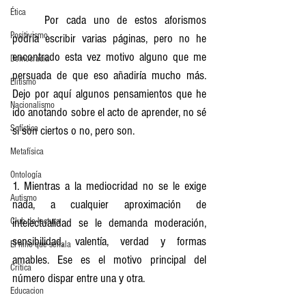
Ética
	Por cada uno de estos aforismos 
Positivismo
podría escribir varias páginas, pero no he 
encontrado esta vez motivo alguno que me 
Democracia
persuada de que eso añadiría mucho más. 
Elitismo
Dejo por aquí algunos pensamientos que he 
Nacionalismo
ido anotando sobre el acto de aprender, no sé 
Sofística
si son ciertos o no, pero son.
Metafísica
Ontología
1. Mientras a la mediocridad no se le exige 
Autismo
nada, a cualquier aproximación de 
Club de lectura
intelectualidad se le demanda moderación, 
sensibilidad, valentía, verdad y formas 
El niño que señala
amables. Ese es el motivo principal del 
Crítica
número dispar entre una y otra. 
Educacion