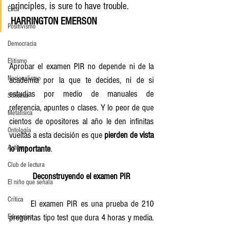
principles, is sure to have trouble. 
Ética
HARRINGTON EMERSON
Positivismo
Democracia
Elitismo
Aprobar el examen PIR no depende ni de la 
Nacionalismo
academia por la que te decides, ni de si 
estudias por medio de manuales de 
Sofística
referencia, apuntes o clases. Y lo peor de que 
Metafísica
cientos de opositores al año le den infinitas 
Ontología
vueltas a esta decisión es que
 pierden de vista 
Autismo
lo importante
.
Club de lectura
Deconstruyendo el examen PIR
El niño que señala
Crítica
	El examen PIR es una prueba de 210 
preguntas tipo test que dura 4 horas y media. 
Educacion