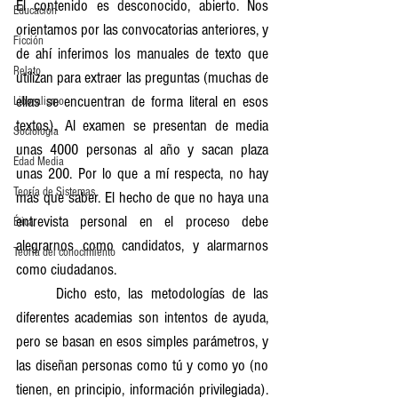
El contenido es desconocido, abierto. Nos 
Educación
orientamos por las convocatorias anteriores, y 
Ficción
de ahí inferimos los manuales de texto que 
Relato
utilizan para extraer las preguntas (muchas de 
ellas se encuentran de forma literal en esos 
Liberalismo
textos). Al examen se presentan de media 
Sociología
unas 4000 personas al año y sacan plaza 
Edad Media
unas 200. Por lo que a mí respecta, no hay 
Teoría de Sistemas
más que saber. El hecho de que no haya una 
entrevista personal en el proceso debe 
Ética
alegrarnos como candidatos, y alarmarnos 
Teoría del conocimiento
como ciudadanos.
	Dicho esto, las metodologías de las 
diferentes academias son intentos de ayuda, 
pero se basan en esos simples parámetros, y 
las diseñan personas como tú y como yo (no 
tienen, en principio, información privilegiada). 