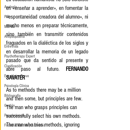
Analogía
en «enseñar a aprender», en fomentar la 
«espontaneidad creadora del alumno», ni 
PIR
mucho menos en preparar técnicamente, 
MUPGS
sino también en transmitir contenidos 
Antipsiquiatría
fraguados en la dialéctica de los siglos y 
Entrevista
en desarrollar la memoria de un legado 
Psychotherapy Expert
pasado que da sentido al presente y 
Clasificación
abre paso al futuro. 
FERNANDO 
Estratégica Breve
SAVATER
Psicología Clínica
As to methods there may be a million 
Bibliografía
and then some, but principles are few. 
Gestión
The man who grasps principles can 
successfully select his own methods. 
Pseudociencia
The man who tries methods, ignoring 
Filosofía, Política y Economía