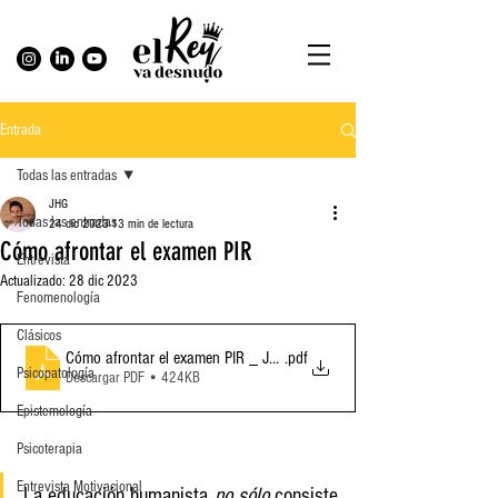
Entrada
Todas las entradas
JHG
Todas las entradas
24 dic 2023
13 min de lectura
Cómo afrontar el examen PIR
Entrevista
Actualizado:
28 dic 2023
Fenomenología
Clásicos
Cómo afrontar el examen PIR _ JHG
.pdf
Psicopatología
Descargar PDF • 424KB
Epistemología
Psicoterapia
Entrevista Motivacional
La educación humanista 
no sólo 
consiste 