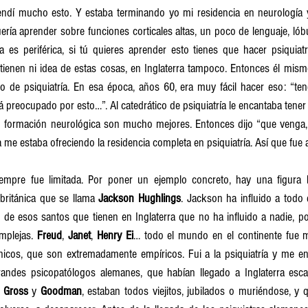
endí mucho esto. Y estaba terminando yo mi residencia en neurología y 
uería aprender sobre funciones corticales altas, un poco de lenguaje, lóbul
ica es periférica, si tú quieres aprender esto tienes que hacer psiquiatr
tienen ni idea de estas cosas, en Inglaterra tampoco. Entonces él mism
co de psiquiatría. En esa época, años 60, era muy fácil hacer eso: “te
 preocupado por esto…”. Al catedrático de psiquiatría le encantaba tener 
n formación neurológica son mucho mejores. Entonces dijo “que venga, 
a me estaba ofreciendo la residencia completa en psiquiatría. Así que fue a
iempre fue limitada. Por poner un ejemplo concreto, hay una figura br
 británica que se llama 
Jackson Hughlings
. Jackson ha influido a tod
 de esos santos que tienen en Inglaterra que no ha influido a nadie, po
plejas. 
Freud
, 
Janet
, 
Henry Ei
… todo el mundo en el continente fue m
nicos, que son extremadamente empíricos. Fui a la psiquiatría y me en
randes psicopatólogos alemanes, que habían llegado a Inglaterra esc
 Gross
 y 
Goodman
, estaban todos viejitos, jubilados o muriéndose, y q