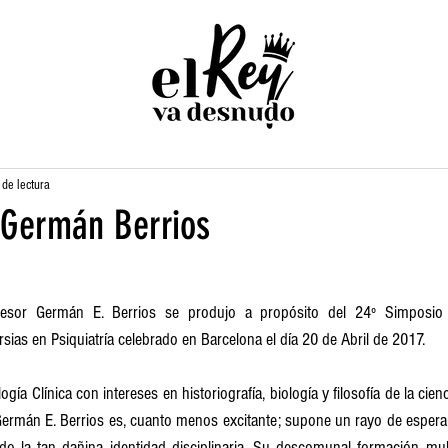
de lectura
a Germán Berrios
esor Germán E. Berrios se produjo a propósito del 24º Simposio I
sias en Psiquiatría celebrado en Barcelona el día 20 de Abril de 2017.
gía Clínica con intereses en historiografía, biología y filosofía de la cien
ermán E. Berrios es, cuanto menos excitante; supone un rayo de esperan
 la tan dañina identidad disciplinaria. Su descomunal formación multid