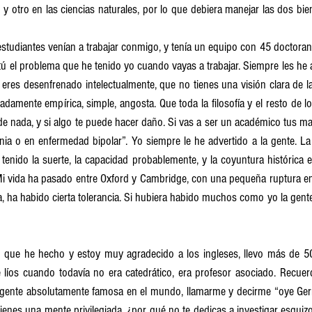
s y otro en las ciencias naturales, por lo que debiera manejar las dos bi
tudiantes venían a trabajar conmigo, y tenía un equipo con 45 doctorando
tú el problema que he tenido yo cuando vayas a trabajar. Siempre les he a
 eres desenfrenado intelectualmente, que no tienes una visión clara de la 
damente empírica, simple, angosta. Que toda la filosofía y el resto de l
de nada, y si algo te puede hacer daño. Si vas a ser un académico tus mae
nia o en enfermedad bipolar”. Yo siempre le he advertido a la gente. La
enido la suerte, la capacidad probablemente, y la coyuntura histórica en
 Mi vida ha pasado entre Oxford y Cambridge, con una pequeña ruptura e
, ha habido cierta tolerancia. Si hubiera habido muchos como yo la gente
 que he hecho y estoy muy agradecido a los ingleses, llevo más de 50 
líos cuando todavía no era catedrático, era profesor asociado. Recue
gente absolutamente famosa en el mundo, llamarme y decirme “oye Germ
tienes una mente privilegiada, ¿por qué no te dedicas a investigar esquiz