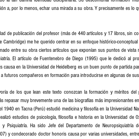
ción a, por lo menos, echar una mirada a su obra. Y precisamente es lo q
idad de publicación del profesor (más de 440 artículos y 17 libros, sin con
 Cambridge) me he querido centrar en su enfoque histórico-conceptual de
onado entre su obra ciertos artículos que exponían sus puntos de vista 
iatría. El artículo de Fuentenebro de Diego (1995) que le dedicó al pro
is causa en la Universidad de Heidelberg es un buen punto de partida pa
 a futuros compañeros en formación para introducirse en algunas de sus 
ría de los que lean este texto conozcan la formación y méritos del p
s repasar muy brevemente una de las biografías más impresionantes en la
el 1940 en Tacna (Perú) estudió medicina y filosofía en la Universidad N
alizó estudios de psicología, filosofía e historia en la Universidad de 
 y Psiquiatría. Ha sido Jefe del Departamento de Neuropsiquiatría d
7) y condecorado doctor honoris causa por varias universidades, entre e