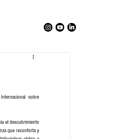
nternacional sobre 
cia el descubrimiento 
za que reconforta y 
isciplinar obliga a 