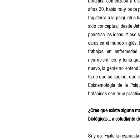
británica comenzaba a diso
años 30, había muy poca ps
Inglaterra a la psiquiatría
sido conceptual, desde 
Jo
penetran las ideas. Y ese 
caras en el mundo inglés. 
trabajos en enfermedad 
neurocientífico, y tenía q
nuevo, la gente no entend
tarde que se sugirió, que 
Epistemología de la Psiqui
británicos son muy práctic
¿Cree que existe alguna man
biológicas… a estudiante de 
Sí y no. Fíjate la respuest