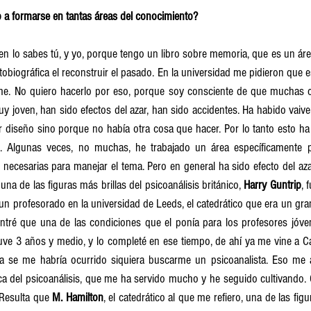
o a formarse en tantas áreas del conocimiento?
n lo sabes tú, y yo, porque tengo un libro sobre memoria, que es un áre
obiográfica el reconstruir el pasado. En la universidad me pidieron que es
ome. No quiero hacerlo por eso, porque soy consciente de que muchas 
 joven, han sido efectos del azar, han sido accidentes. Ha habido vaiv
 diseño sino porque no había otra cosa que hacer. Por lo tanto esto ha
 Algunas veces, no muchas, he trabajado un área específicamente 
necesarias para manejar el tema. Pero en general ha sido efecto del azar
una de las figuras más brillas del psicoanálisis británico, 
Harry Guntrip
, 
n profesorado en la universidad de Leeds, el catedrático que era un gra
ntré que una de las condiciones que el ponía para los profesores jóven
tuve 3 años y medio, y lo completé en ese tiempo, de ahí ya me vine a C
a se me habría ocurrido siquiera buscarme un psicoanalista. Eso me 
ca del psicoanálisis, que me ha servido mucho y he seguido cultivando. 
 Resulta que 
M. Hamilton
, el catedrático al que me refiero, una de las figu