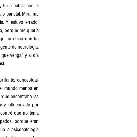
fui a hablar con el 
o parietal. Mira, me 
ía. Y estuvo errado, 
o, porque me quería 
ngo un chico que ha 
gente de neurología, 
que venga” y al día 
sí. 
illante, conceptual-
o el mundo menos en 
rque encontraba las 
uy influenciado por 
contré que no tenía 
apados, porque eran 
ue la psicopatología 