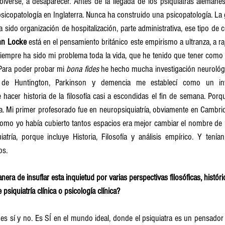
lverse, a desaparecer. Antes de la llegada de los psiquiatras alemanes 
icopatología en Inglaterra. Nunca ha construido una psicopatología. La 
 ha sido organización de hospitalización, parte administrativa, ese tipo de
hn Locke
 está en el pensamiento británico este empirismo a ultranza, a raj
siempre ha sido mi problema toda la vida, que he tenido que tener como e
Para poder probar mi 
bona fides
 he hecho mucha investigación neurológi
de Huntington, Parkinson y demencia me establecí como un inves
ue hacer historia de la filosofía casi a escondidas el fin de semana. Por
ía. Mi primer profesorado fue en neuropsiquiatría, obviamente en Cambr
como yo había cubierto tantos espacios era mejor cambiar el nombre de m
atría, porque incluye Historia, Filosofía y análisis empírico. Y tenían
os.
era de insuflar esta inquietud por varias perspectivas filosóficas, históric
psiquiatría clínica o psicología clínica?
a es sí y no. Es SÍ en el mundo ideal, donde el psiquiatra es un pensador 