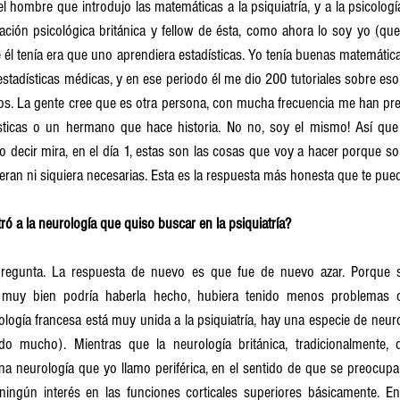
 el hombre que introdujo las matemáticas a la psiquiatría, y a la psicologí
ación psicológica británica y fellow de ésta, como ahora lo soy yo (que
 él tenía era que uno aprendiera estadísticas. Yo tenía buenas matemátic
estadísticas médicas, y en ese periodo él me dio 200 tutoriales sobre eso
icos. La gente cree que es otra persona, con mucha frecuencia me han pr
ticas o un hermano que hace historia. No no, soy el mismo! Así que 
 decir mira, en el día 1, estas son las cosas que voy a hacer porque so
an ni siquiera necesarias. Esta es la respuesta más honesta que te pued
ró a la neurología que quiso buscar en la psiquiatría?
egunta. La respuesta de nuevo es que fue de nuevo azar. Porque s
 muy bien podría haberla hecho, hubiera tenido menos problemas c
logía francesa está muy unida a la psiquiatría, hay una especie de neurop
do mucho). Mientras que la neurología británica, tradicionalmente, 
a neurología que yo llamo periférica, en el sentido de que se preocupa 
ningún interés en las funciones corticales superiores básicamente. En