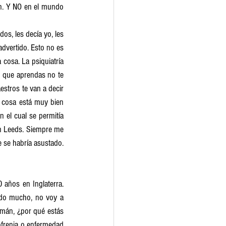
en. Y NO en el mundo 
s, les decía yo, les 
dvertido. Esto no es 
cosa. La psiquiatría 
o que aprendas no te 
stros te van a decir 
 cosa está muy bien 
 el cual se permitía 
n Leeds. Siempre me 
 se habría asustado. 
años en Inglaterra. 
rdo mucho, no voy a 
án, ¿por qué estás 
ofrenia o enfermedad 