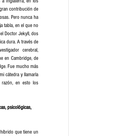
a Inglaterra, en los 
gran contribución de 
 cosas. Pero nunca ha 
a tabla, en el que no 
l Doctor Jekyll, dos 
ca dura. A través de 
tigador cerebral, 
que en Cambridge, de 
idge. Fue mucho más 
i cátedra y llamarla 
 razón, en esto los 
as, psicológicas, 
híbrido que tiene un 