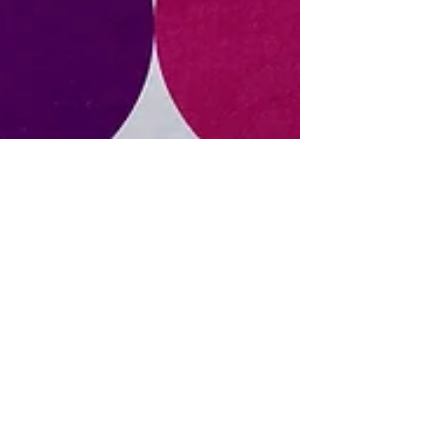
JHG
2 jul 2022
2 min de lectura
TEA, ¿condición médica?
Comparto la charla que di esta semana a
propósito del autismo tras la invitación por parte
de FUNTEAC (Fundación Canaria de Apoyo a