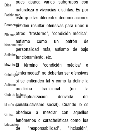
pues abarca varios subgrupos con 
Ética
naturaleza y vivencias distintas. Es por 
Positivismo
esto que las diferentes denominaciones 
pueden resultar ofensivas para unos u 
Democracia
otros: "trastorno", "condición médica", 
Elitismo
autismo como un patrón de 
Nacionalismo
personalidad más, autismo de bajo 
Sofística
funcionamiento, etc.
El término "condición médica" o 
Metafísica
"enfermedad" no deberían ser ofensivos 
Ontología
si se entienden tal y como la define la 
Autismo
medicina tradicional (no la 
Club de lectura
conceptualización derivada del 
constructivismo social). Cuando lo es 
El niño que señala
obedece a mezclar con aquellos 
Crítica
fenómenos o características como los 
Educacion
de "responsabilidad", "inclusión", 