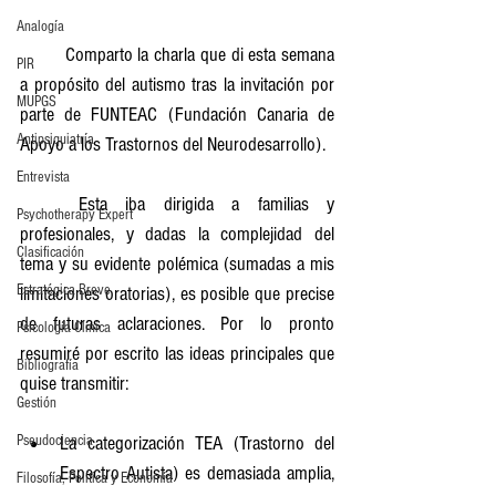
Analogía
	Comparto la charla que di esta semana 
PIR
a propósito del autismo tras la invitación por 
MUPGS
parte de FUNTEAC (Fundación Canaria de 
Antipsiquiatría
Apoyo a los Trastornos del Neurodesarrollo).
Entrevista
	Esta iba dirigida a familias y 
Psychotherapy Expert
profesionales, y dadas la complejidad del 
Clasificación
tema y su evidente polémica (sumadas a mis 
Estratégica Breve
limitaciones oratorias), es posible que precise 
de futuras aclaraciones. Por lo pronto 
Psicología Clínica
resumiré por escrito las ideas principales que 
Bibliografía
quise transmitir:
Gestión
La categorización TEA (Trastorno del 
Pseudociencia
Espectro Autista) es demasiada amplia, 
Filosofía, Política y Economía