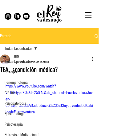
Entrada
Todas las entradas
JHG
Todas las entradas
2 jul 2022
2 min de lectura
TEA, ¿condición médica?
Entrevista
Fenomenología
https://www.youtube.com/watch?
v=TilSTypaKQc&t=2594s&ab_channel=FuerteventuraJov
Clásicos
en-
Psicopatología
Consejer%C3%ADadeEducaci%C3%B3nyJuventuddelCabi
ldodeFuerteventura.
Epistemología
Psicoterapia
Entrevista Motivacional